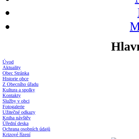
M
Hlav
Úvod
Aktuality
Obec Stránka
Historie obce
Z Obecního úřadu
Kultura a spolky
Kontakty
Služby v obci
Fotogalerie
Užitečné odkazy
Kniha návštěv
Úřední deska
Ochrana osobních údajů
Krizové řízení