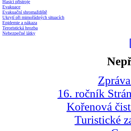
Hasící přístroje
Evakuace
Evakuační shromaždiště
Ukrytí při mimořádných situacích
Epidemie a nákaza
Teroristická hrozba
Nebezpečné látky
Nepř
Zpráva
16. ročník Strá
Kořenová čist
Turistické z