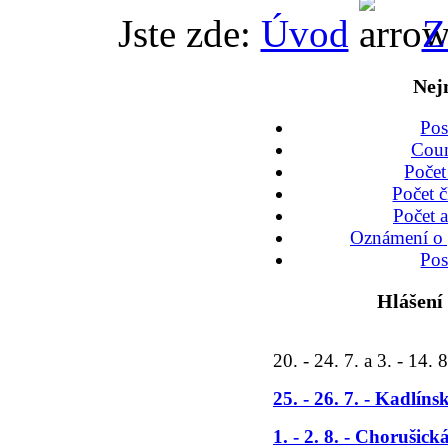
Jste zde:
Úvod
Z
Nej
Po
Coun
Počet
Počet č
Počet a
Oznámení o 
Po
Hlášení
20. - 24. 7. a 3. - 14. 8
25. - 26. 7. - Kadlín
1. - 2. 8. - Chorušic