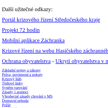
Další užitečné odkazy:
Portál krizového řízení Středočeského kraje
Projekt 72 hodin
Mobilní aplikace Záchranka
Krizové řízení na webu Hasičského záchranné
Ochrana obyvatelstva
-
Ukrytí obyvatelstva v 
Základní pojmy a zákony
Práva, povinnosti a pokuty
Krizový štáb
Tísňové linky
Systém varování
Zásady 1.pomoci
Všeobecné zásady chování v MS
Dopravní nehoda
Požár