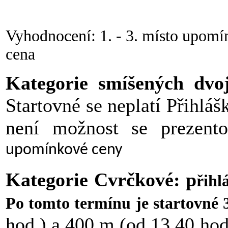
Vyhodnocení: 1. - 3. místo upomí
cena
Kategorie smíšených dvoj
Startovné se neplatí Přihláš
není možnost se prezento
upomínkové ceny
Kategorie Cvrčkové: p
řihl
Po tomto termínu je startovné 
hod.) a 400 m (od 13.40 hod