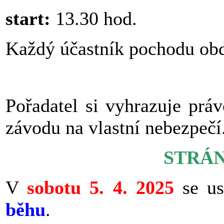
start:
13.30 hod.
Každý účastník pochodu obd
Pořadatel si vyhrazuje prá
závodu na vlastní nebezpečí
STRÁ
V
sobotu 5. 4. 2025
se u
běhu
.