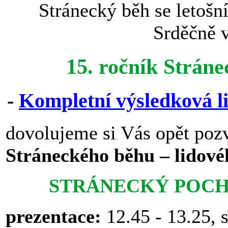
Stránecký běh se letošn
Srděčně 
15. ročník Stráne
-
Kompletní výsledková lis
dovolujeme si Vás opět pozv
Stráneckého běhu – lidové
STRÁNECKÝ POC
prezentace:
12.45 - 13.25, 