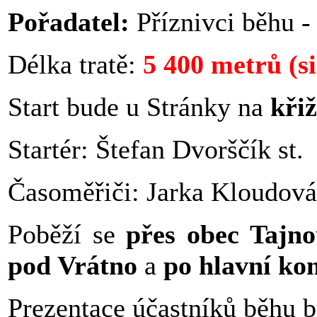
Pořadatel:
Příznivci běhu -
Délka tratě:
5 400 metrů (si
Start bude u Stránky na
kři
Startér: Štefan Dvorščík st.
Časoměřiči: Jarka Kloudová
Poběží se
přes obec Tajn
pod Vrátno
a
po hlavní ko
Prezentace účastníků běhu 