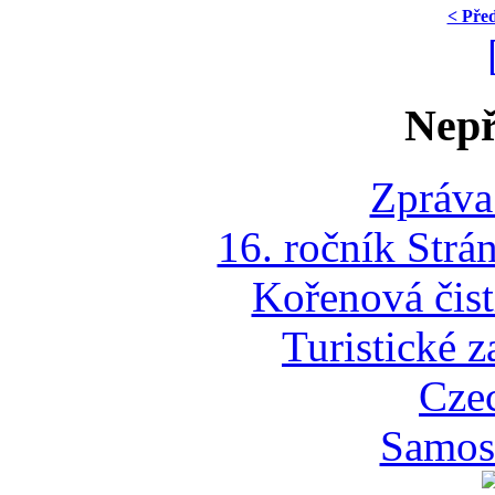
< Pře
Nepř
Zpráva
16. ročník Strá
Kořenová čist
Turistické z
Cze
Samost