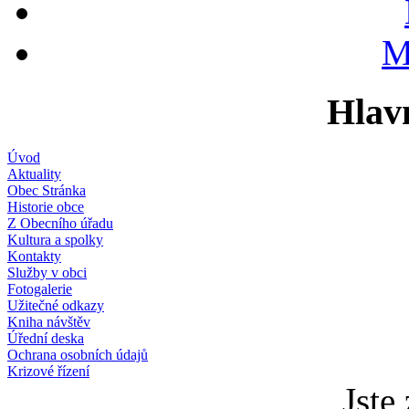
M
Hlav
Úvod
Aktuality
Obec Stránka
Historie obce
Z Obecního úřadu
Kultura a spolky
Kontakty
Služby v obci
Fotogalerie
Užitečné odkazy
Kniha návštěv
Úřední deska
Ochrana osobních údajů
Krizové řízení
Jste