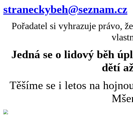
straneckybeh@seznam.cz
Pořadatel si vyhrazuje právo, ž
vlast
Jedná se o lidový běh úp
dětí a
Těšíme se i letos na hojno
Mšen