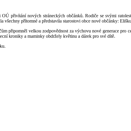
ti OÚ přivítání nových stráneckých občánků. Rodiče se svými ratolest
ala všechny přítomné a představila starostovi obce nové občánky: El
dičům připomněl velkou zodpovědnost za výchovu nové generace pro c
obecní kroniky a maminky obdržely květinu a dárek pro své dítě.
ku.