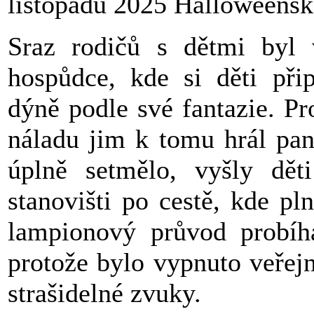
listopadu 2025 Halloweensk
Sraz rodičů s dětmi byl 
hospůdce, kde si děti při
dýně podle své fantazie. Pr
náladu jim k tomu hrál pan
úplně setmělo, vyšly dět
stanovišti po cestě, kde pl
lampionový průvod probíh
protože bylo vypnuto veřejn
strašidelné zvuky.