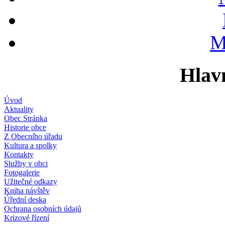
M
Hlav
Úvod
Aktuality
Obec Stránka
Historie obce
Z Obecního úřadu
Kultura a spolky
Kontakty
Služby v obci
Fotogalerie
Užitečné odkazy
Kniha návštěv
Úřední deska
Ochrana osobních údajů
Krizové řízení