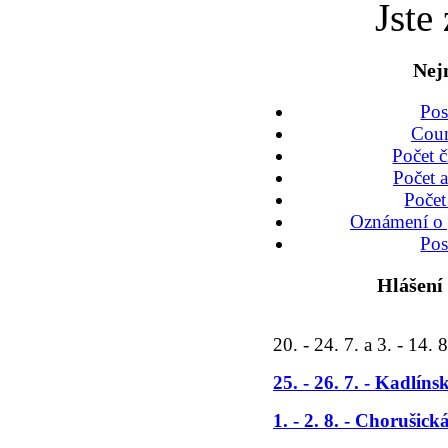
Jste
Nej
Po
Coun
Počet č
Počet a
Počet
Oznámení o 
Po
Hlášení
20. - 24. 7. a 3. - 14. 8
25. - 26. 7. - Kadlín
1. - 2. 8. - Chorušic