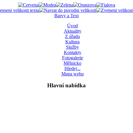
Barvy a Text
Úvod
Aktuality
Z úřadu
Kultura
Služby
Kontakty
Fotogalerie
Mělnicko
Hledej...
Mapa webu
Hlavní nabídka