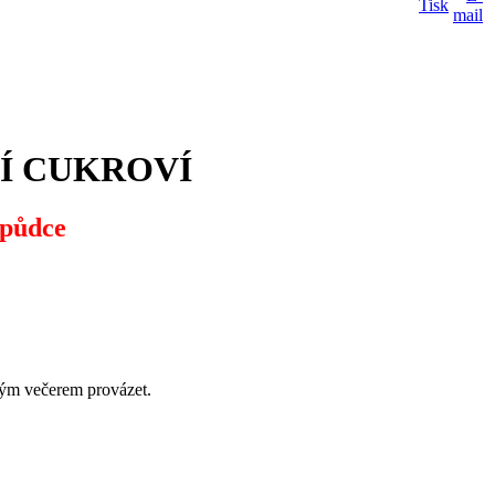
Í CUKROVÍ
spůdce
lým večerem provázet.