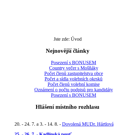
Jste zde:
Úvod
Nejnovější články
Posezení s BONUSEM
Country večer s Mošňáky
Počet členů zastupitelstva obce
Počet a sídla volebních okrsků
Počet členů volební komise
Oznámení o počtu podpisů pro kandidáty
Posezení s BONUSEM
Hlášení místního rozhlasu
20. - 24. 7. a 3. - 14. 8. -
Dovolená MUDr. Hártlová
25. - 26. 7. - Kadlínská pouť