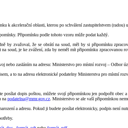
nku k akcelerační oblasti, kterou po schválení zastupitelstvem (radou) 
ipomínky. Připomínku podle tohoto vzoru může podat každý.
ě by zvažoval, že se obrátí na soud, měl by si připomínku zpracov
it na soud, je ke zvážení, zda by neměl mít připomínku zpracovanou ro
voj nebo zasláním na adresu: Ministerstvo pro místní rozvoj – Odbor 
m, a to na adresu elektronické podatelny Ministerstva pro místní roz
e posílat dopis poštou, můžete svojí připomínkou jen podpořit obec
lu na
podatelna@mmr.gov.cz
. Ministerstvo se ale vaší připomínkou nem
rození a adresu. Pokud ji budete posílat elektronicky, podpis není nut
otřeby.
át .doc
,
formát .odt
nebo
formát .pdf