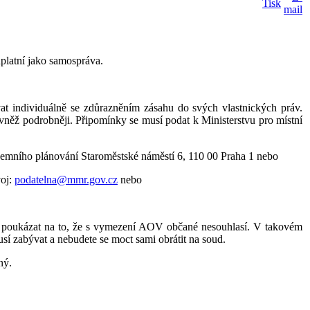
uplatní jako samospráva.
at individuálně se zdůrazněním zásahu do svých vlastnických práv.
vněž podrobněji. Připomínky se musí podat k Ministerstvu pro místní
územního plánování Staroměstské náměstí 6, 110 00 Praha 1 nebo
voj:
podatelna@mmr.gov.cz
nebo
 a poukázat na to, že s vymezení AOV občané nesouhlasí. V takovém
usí zabývat a nebudete se moct sami obrátit na soud.
ný.