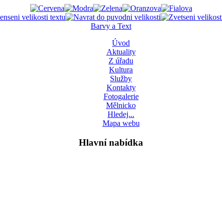
Barvy a Text
Úvod
Aktuality
Z úřadu
Kultura
Služby
Kontakty
Fotogalerie
Mělnicko
Hledej...
Mapa webu
Hlavní nabídka