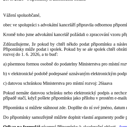
Vážení spoluobčané,
obec ve spolupráci s advokátní kanceláří připravila odbornou připomí
Kromě toho jsme advokátní kancelář požádali o zpracování vzoru př
Zdůrazňujeme, že pokud by chtěl někdo podat připomínku a následn
Připomínky může podat i spolek. Pokud by se ale spolek chtěl obrát
rozvoj do 1. 6. 2026, a to buď:
a) písemnou formou osobně do podatelny Ministerstva pro místní roz
b) v elektronické podobě podepsané uznávaným elektronickým podpise
c) datovou schránkou Ministerstva pro místní rozvoj: 26iaava
Pokud nemáte datovou schránku nebo elektronický podpis a nechcet
případě stačí, když pošlete připomínku jako přílohu v prostém e-mai
Připomínku si můžete stáhnout zde. Doplňte do ní své jméno, datum na
Do připomínky samozřejmě můžete doplnit vlastní argumenty podle p
Odkaz na formulář
písemné Připomínky k akcelerační oblasti -
form