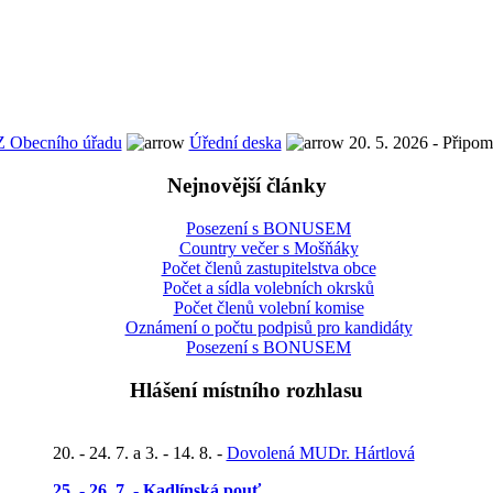
Z Obecního úřadu
Úřední deska
20. 5. 2026 - Připomí
Nejnovější články
Posezení s BONUSEM
Country večer s Mošňáky
Počet členů zastupitelstva obce
Počet a sídla volebních okrsků
Počet členů volební komise
Oznámení o počtu podpisů pro kandidáty
Posezení s BONUSEM
Hlášení místního rozhlasu
20. - 24. 7. a 3. - 14. 8. -
Dovolená MUDr. Hártlová
25. - 26. 7. - Kadlínská pouť