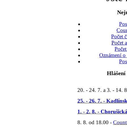
Nej
Po
Coun
Počet č
Počet a
Počet
Oznámení o 
Po
Hlášení
20. - 24. 7. a 3. - 14. 8
25. - 26. 7. - Kadlín
1. - 2. 8. - Chorušic
8. 8. od 18.00 -
Count