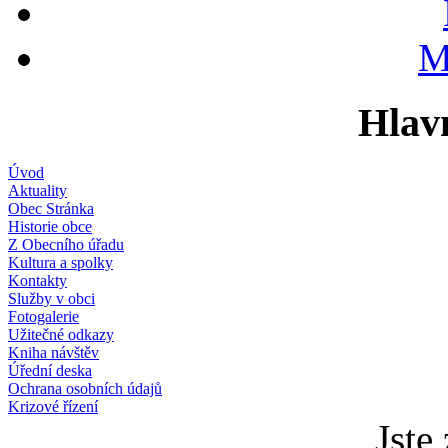
M
Hlav
Úvod
Aktuality
Obec Stránka
Historie obce
Z Obecního úřadu
Kultura a spolky
Kontakty
Služby v obci
Fotogalerie
Užitečné odkazy
Kniha návštěv
Úřední deska
Ochrana osobních údajů
Krizové řízení
Jste