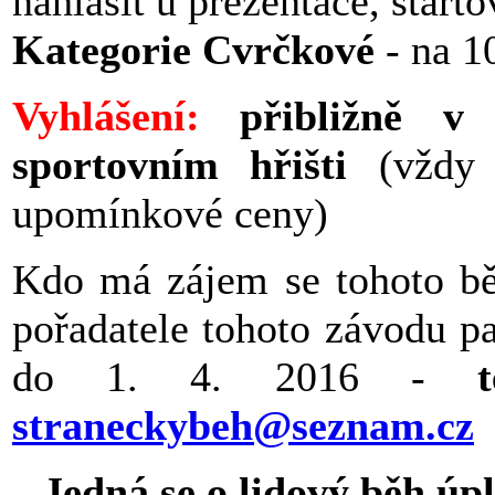
nahlásit u prezentace, start
Kategorie Cvrčkové
- na 1
Vyhlášení:
přibližně v 
sportovním hřišti
(vždy 
upomínkové ceny)
Kdo má zájem se tohoto běh
pořadatele tohoto závodu 
do 1. 4. 2016 -
te
straneckybeh@seznam.cz
Jedná se o lidový běh úp