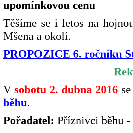
upomínkovou cenu
Těšíme se i letos na hojno
Mšena a okolí.
PROPOZICE 6. ročníku St
Rek
V
sobotu 2. dubna 2016
se
běhu
.
Pořadatel:
Příznivci běhu -