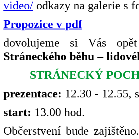
video/
odkazy na galerie s f
Propozice v pdf
dovolujeme si Vás opě
Stráneckého běhu – lidové
STRÁNECKÝ POC
prezentace:
12.30 - 12.55, 
start:
13.00 hod.
Občerstvení bude zajištěno